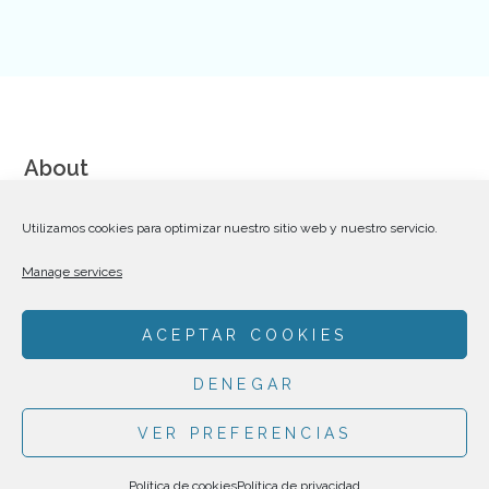
About
We are a team of talented and dedicated Web Designers,
Utilizamos cookies para optimizar nuestro sitio web y nuestro servicio.
Coders and Communication Strategists striving for excellence
Manage services
in creating premium WordPress themes on Themeforest.
ACEPTAR COOKIES
DENEGAR
VER PREFERENCIAS
MADE BY
TÒNIC ART I COMUNICACIÓ
|
POLÍTICA DE PRIVACIDAD
Política de cookies
Política de privacidad