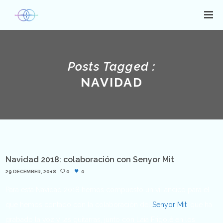
Posts Tagged :
NAVIDAD
Navidad 2018: colaboración con Senyor Mit
29 DECEMBER, 2018
0
0
Para esta Navidad 2018 hemos compuesto un villancico para el
que hemos contado con la colaboración del
Senyor Mit
, que ha
grabado la voz y las guitarras, junto con Laia Frigolé en los