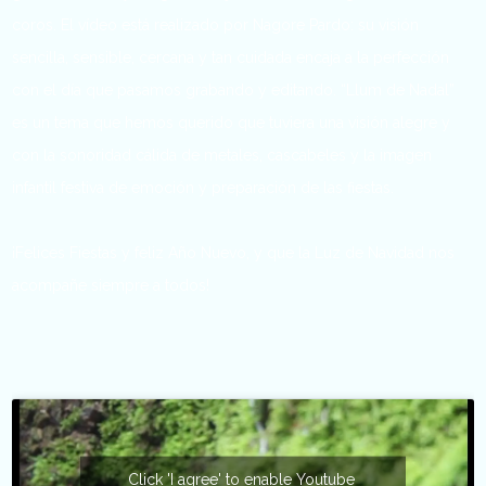
coros. El vídeo está realizado por Nagore Pardo: su visión
sencilla, sensible, cercana y tan cuidada encaja a la perfección
con el día que pasamos grabando y editando. “Llum de Nadal”
es un tema que hemos querido que tuviera una visión alegre y
con la sonoridad cálida de metales, cascabeles y la imagen
infantil festiva de emoción y preparación de las fiestas.
¡Felices Fiestas y feliz Año Nuevo, y que la Luz de Navidad nos
acompañe siempre a todos!
Click 'I agree' to enable Youtube