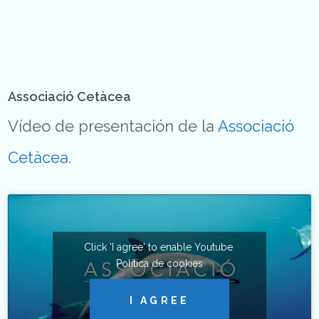
Associació Cetàcea
Vídeo de presentación de la
Associació
Cetàcea
.
Click 'I agree' to enable Youtube
Política de cookies
I AGREE