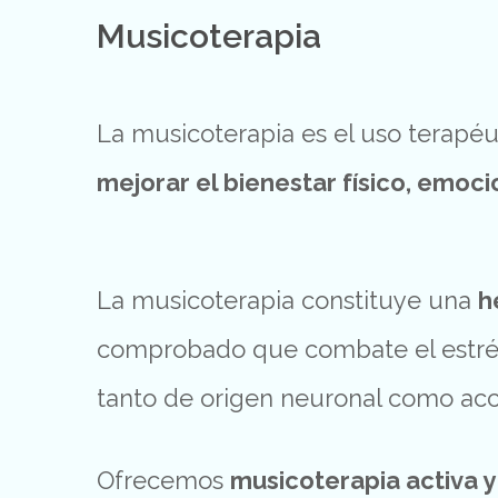
Musicoterapia
La
musicoterapia
es
el
uso
terapéu
mejorar
el
bienestar
físico,
emoci
La
musicoterapia
constituye
una
h
comprobado
que
combate
el
estr
tanto
de
origen
neuronal
como
acc
Ofrecemos
musicoterapia activa y