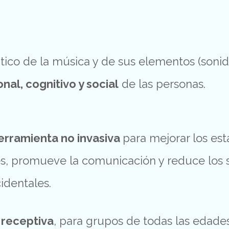
tico
de
la
música
y
de
sus
elementos (
soni
onal,
cognitivo
y
social
de
las
personas.
erramienta
no
invasiva
para
mejorar
los
es
és,
promueve
la
comunicación
y
reduce
los
identales.
 receptiva
, para grupos de todas las edades,