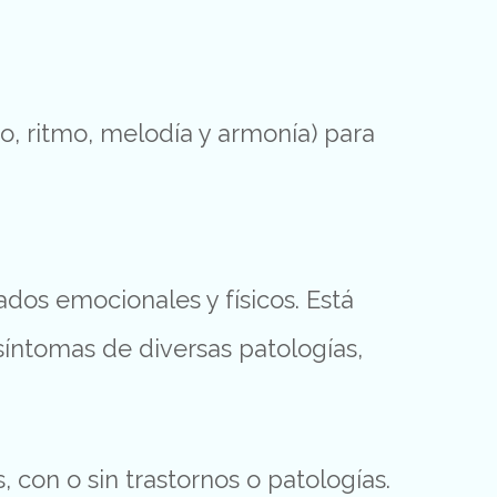
do,
ritmo,
melodía
y
armonía)
para
tados
emocionales
y
físicos.
Está
síntomas
de
diversas
patologías,
 con o sin trastornos o patologías.