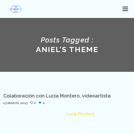
Posts Tagged :
ANIEL’S THEME
Colaboración con Lucía Montero, videoartista
13 MARCH, 2017
0
0
Hace unos meses la videoartista
Lucía Montero
eligió uno de
nuestros temas para crear un vídeo. Hubo varias sorpresas en el
proceso: eligió una obra sinfónica -por alguna razón