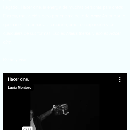
llegado… Hacer cine, la energía de muchas personas para
crear.
Energía, motivación, pero por encima de todo
amor.
Amor por lo
que haces, amor hacia la creación, amor en expansión y en
cualquiera de sus formas. Eso es
Aniel’s theme,
y eso es
Hacer
cine.
Pasen y vean: