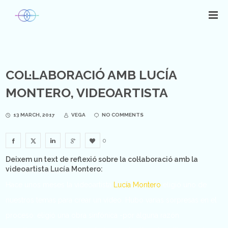
COL·LABORACIÓ AMB LUCÍA
MONTERO, VIDEOARTISTA
13 MARCH, 2017
VEGA
NO COMMENTS
0
Deixem un text de reflexió sobre la col·laboració amb la
videoartista Lucía Montero:
Hace unos meses la videoartista
Lucía Montero
eligió uno de
nuestros temas para crear un vídeo. Hubo varias sorpresas en el
proceso: eligió una obra sinfónica -por alguna razón