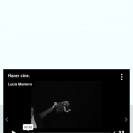
llegado… Hacer cine, la energía de muchas personas para
crear.
Energía, motivación, pero por encima de todo
amor.
Amor por lo
que haces, amor hacia la creación, amor en expansión y en
cualquiera de sus formas. Eso es
Aniel’s theme,
y eso es
Hacer
cine.
Pasen y vean: