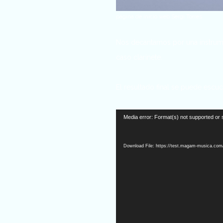
página de inicio web Sergi Torres
Nos decantamos por una instrum
caso clarinete.
El resultado final se puede escuc
Video
Media error: Format(s) not supported or 
Player
Download File: https://test.magam-musica.com