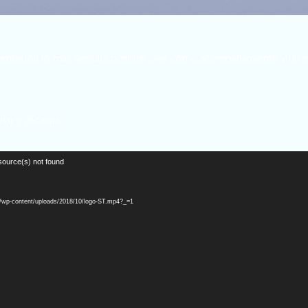
entación lo más sencilla posible: oval como acompañamiento y un i
har y ver aquí:
source(s) not found
/wp-content/uploads/2018/10/logo-ST.mp4?_=1