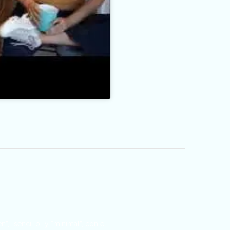
”, “sencillo” y “minimal”, con el