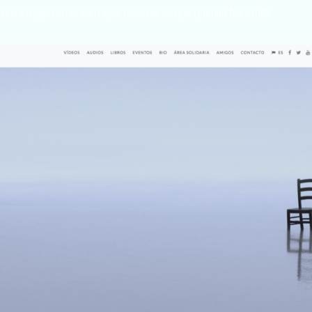
una imagen en la web que resumía lo que querían transmitir: