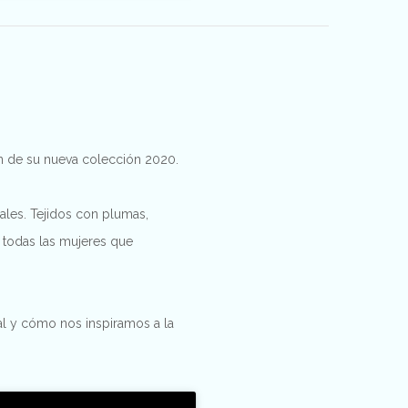
ón de su nueva colección 2020.
uales. Tejidos con plumas,
a todas las mujeres que
al y cómo nos inspiramos a la