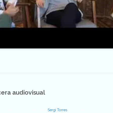
era audiovisual
los vídeos del conferenciante
Sergi Torres
nos dieron las premisas “zen