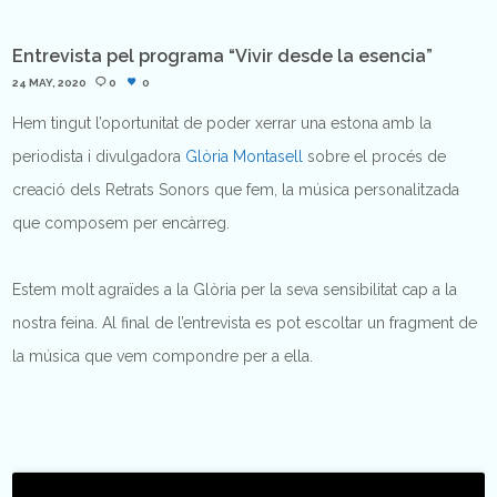
Entrevista pel programa “Vivir desde la esencia”
24 MAY, 2020
0
0
Hem tingut l’oportunitat de poder xerrar una estona amb la
periodista i divulgadora
Glòria Montasell
sobre el procés de
creació dels Retrats Sonors que fem, la música personalitzada
que composem per encàrreg.
Estem molt agraïdes a la Glòria per la seva sensibilitat cap a la
nostra feina. Al final de l’entrevista es pot escoltar un fragment de
la música que vem compondre per a ella.