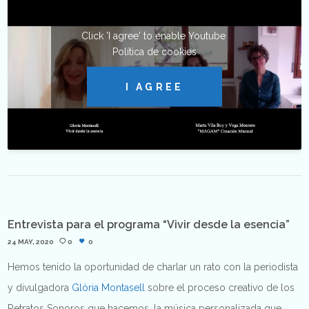
Click 'I agree' to enable Youtube
Política de cookies
I AGREE
Entrevista para el programa “Vivir desde la esencia”
24 MAY, 2020
0
0
Hemos tenido la oportunidad de charlar un rato con la periodista
y divulgadora
Glòria Montasell
sobre el proceso creativo de los
Retratos Sonoros que hacemos, la música personalizada que