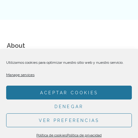
About
We are a team of talented and dedicated Web Designers,
Utilizamos cookies para optimizar nuestro sitio web y nuestro servicio.
Coders and Communication Strategists striving for excellence
Manage services
in creating premium WordPress themes on Themeforest.
ACEPTAR COOKIES
DENEGAR
VER PREFERENCIAS
MADE BY
TÒNIC ART I COMUNICACIÓ
|
POLÍTICA DE PRIVACIDAD
Política de cookies
Política de privacidad