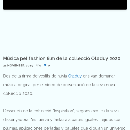
Música pel fashion film de la col·lecció Otaduy 2020
21 NOVEMBER, 2019
0
0
Des de la firma de vestits de núvia
Otaduy
ens van demanar
música original per el vídeo de presentació de la seva nova
col·lecció 2020.
L’essència de la col·lecció “Inspiration”, segons explica la seva
dissenyadora, “es fuerza y fantasía a partes iguales. Tejidos con
plumas, aplicaciones perladas y palletes que dibujan un universo