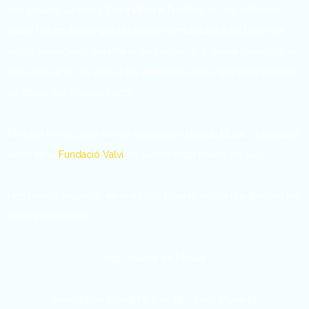
año pasado. La pieza,
Once Upon a Territory
, es una reflexión
sobre los territorios que les fueron arrebatados a las tribus de
indios americanos durante la colonización, y quiere denunciar el
trato que se les ha dado a las diferentes tribus, que en la mayoría
de casos han desaparecido.
El vídeo forma parte de una exposición titulada
El Joc,
que puede
verse en la
Fundació Valvi
de Girona hasta finales de Julio.
Nos hemos inspirado en melodías tribales desde una perspectiva
sonora electrónica.
Voz – Nerea de Miguel
Sintetizador Moog Mother 32 – Vega Montero